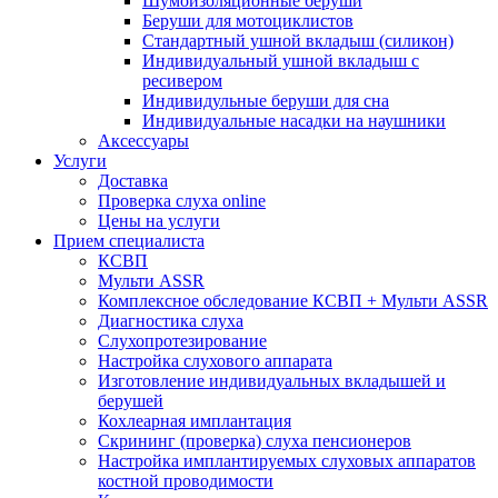
Шумоизоляционные беруши
Беруши для мотоциклистов
Стандартный ушной вкладыш (силикон)
Индивидуальный ушной вкладыш с
ресивером
Индивидульные беруши для сна
Индивидуальные насадки на наушники
Аксессуары
Услуги
Доставка
Проверка слуха online
Цены на услуги
Прием специалиста
КСВП
Мульти ASSR
Комплексное обследование КСВП + Мульти ASSR
Диагностика слуха
Слухопротезирование
Настройка слухового аппарата
Изготовление индивидуальных вкладышей и
берушей
Кохлеарная имплантация
Скрининг (проверка) слуха пенсионеров
Настройка имплантируемых слуховых аппаратов
костной проводимости