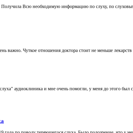
 Получила Всю необходимую информацию по слуху, по слуховым
нь важно. Чуткое отношения доктора стоит не меньше лекарств 
слуха" аудиоклиника и мне очень помогли, у меня до этого был с
ка
9 года по поводу теряющегося слуха. Было подозрение, что у ме