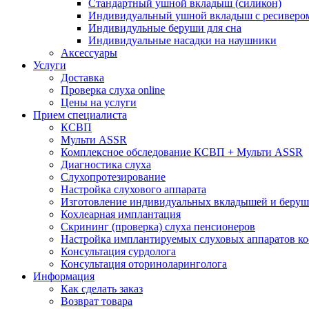
Стандартный ушной вкладыш (силикон)
Индивидуальный ушной вкладыш с ресиверо
Индивидульные беруши для сна
Индивидуальные насадки на наушники
Аксессуары
Услуги
Доставка
Проверка слуха online
Цены на услуги
Прием специалиста
КСВП
Мульти ASSR
Комплексное обследование КСВП + Мульти ASSR
Диагностика слуха
Слухопротезирование
Настройка слухового аппарата
Изготовление индивидуальных вкладышей и беруш
Кохлеарная имплантация
Скрининг (проверка) слуха пенсионеров
Настройка имплантируемых слуховых аппаратов к
Консультация сурдолога
Консультация оториноларинголога
Информация
Как сделать заказ
Возврат товара