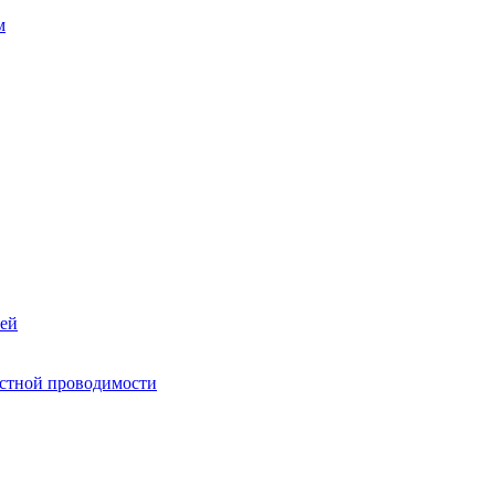
м
ей
остной проводимости