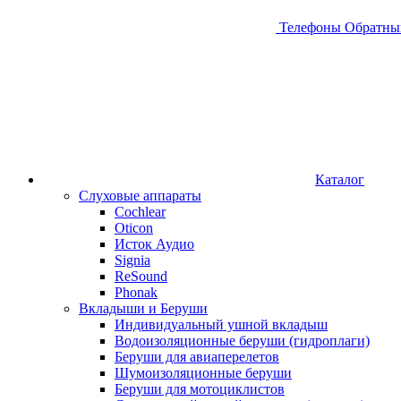
Телефоны
Обратны
Каталог
Слуховые аппараты
Cochlear
Oticon
Исток Аудио
Signia
ReSound
Phonak
Вкладыши и Беруши
Индивидуальный ушной вкладыш
Водоизоляционные беруши (гидроплаги)
Беруши для авиаперелетов
Шумоизоляционные беруши
Беруши для мотоциклистов