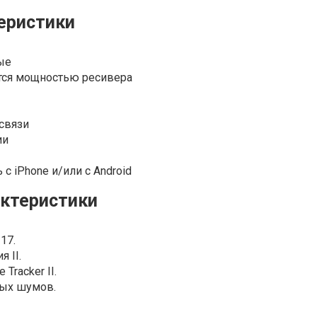
еристики
ые
тся мощностью ресивера
связи
ии
с iPhone и/или с Android
актеристики
17.
 II.
Tracker II.
ых шумов.