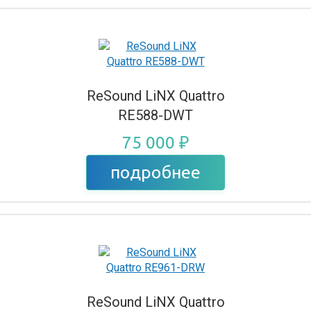
ReSound LiNX Quattro
RE588-DWT
75 000 ₽
подробнее
ReSound LiNX Quattro