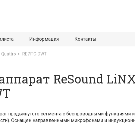
алиста
Информация
Контакты
 Quattro
>
RE7ITC-DWT
аппарат ReSound LiNX
WT
арат продвинутого сегмента с беспроводными функциями 
ости). Оснащен направленными микрофонами и индукционн