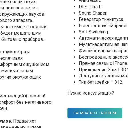
Wind Guard.
ние очень тихих
DFS Ultra II.
ны пользователю,
Sound Shaper.
 окружающих звуков
Генератор тиннитуса.
вого аппарата.
Естественная направле
м, кто имеет средний
Soft Switching.
е будет мешать шум
Автоматическая адапт
х бытовых приборов.
Мультиадаптивная нап
Фиксированная направ
т шум ветра и
Беспроводные аксесс
беспечивая
Прямая связь с iPhone и
комфортным ощущением
Приложение Smart 3D *
го минимальным
Доступные уровни мощн
других окружающих
Тип батарейки – 312.
Нужна консультация?
 мешающий фоновый
омфорт без негативного
ечи.
ЗАПИСАТЬСЯ НА ПРИЕМ
умов.
Подавляет
ковременных шумов.