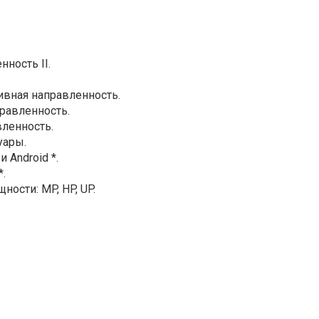
нность II.
ивная направленность.
равленность.
ленность.
уары.
 Android *.
.
ости: MP, HP, UP.