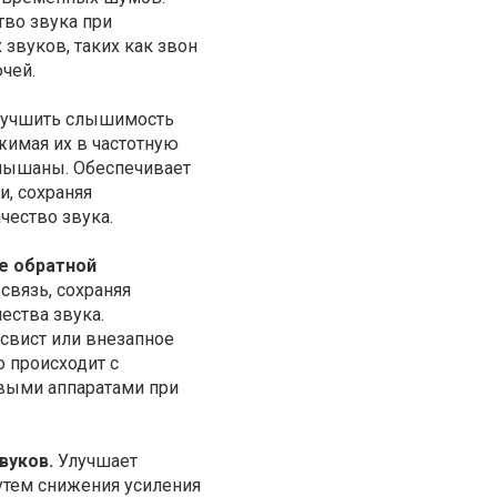
во звука при
звуков, таких как звон
чей.
лучшить слышимость
жимая их в частотную
слышаны. Обеспечивает
и, сохраняя
ество звука.
е обратной
связь, сохраняя
ества звука.
 свист или внезапное
о происходит с
выми аппаратами при
вуков.
Улучшает
утем снижения усиления