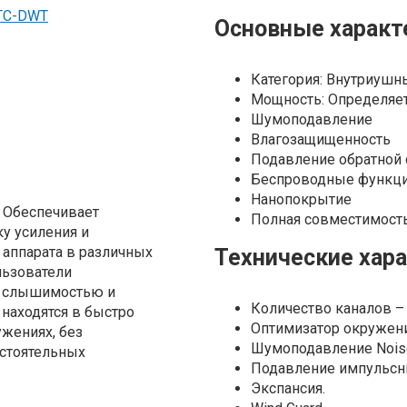
Основные характ
Категория: Внутриушн
Мощность: Определяе
Шумоподавление
Влагозащищенность
Подавление обратной 
Беспроводные функц
Нанопокрытие
.
Обеспечивает
Полная совместимость 
у усиления и
аппарата в различных
Технические хар
льзователи
й слышимостью и
Количество каналов – 
находятся в быстро
Оптимизатор окружения
жениях, без
Шумоподавление Noise 
стоятельных
Подавление импульсн
Экспансия.