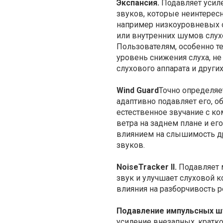
Экспансия.
Подавляет усиле
звуков, которые неинтерес
например низкоуровневых
или внутренних шумов слухо
Пользователям, особенно те
уровень снижения слуха, н
слухового аппарата и други
Wind Guard
Точно определяе
адаптивно подавляет его, о
естественное звучание с 
ветра на заднем плане и е
влиянием на слышимость 
звуков.
NoiseTracker II.
Подавляет
звук и улучшает слуховой к
влияния на разборчивость р
Подавление импульсных ш
усиление внезапных, крат