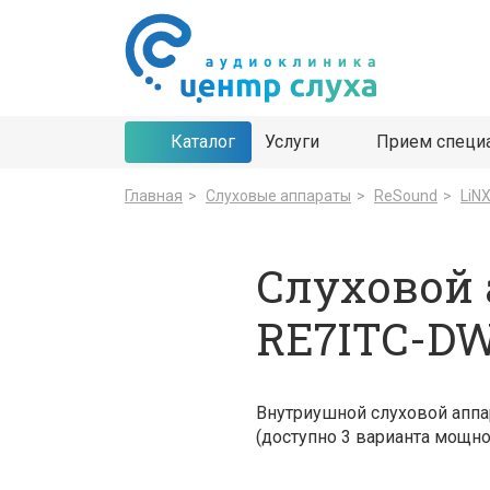
Каталог
Услуги
Прием специ
Главная
>
Cлуховые аппараты
>
ReSound
>
LiNX
Слуховой 
RE7ITC-D
Внутриушной слуховой апп
(доступно 3 варианта мощн