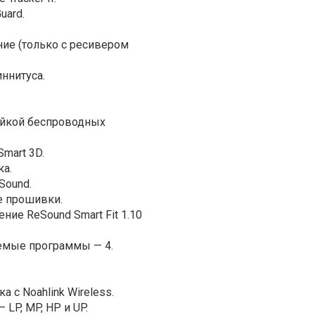
uard.
ние (только с ресивером
ннитуса.
ейкой беспроводных
mart 3D.
ка.
Sound.
е прошивки.
ие ReSound Smart Fit 1.10
емые программы — 4.
 с Noahlink Wireless.
LP, MP, HP и UP.