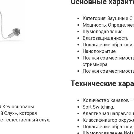
Основные характ
Категория: Заушные С 
Мощность: Определяе
Шумоподавление
Влагозащищенность
Подавление обратной 
Нанопокрытие
Полная совместимост
стриммера
Полная совместимость 
Технические хар
Количество каналов — 
d Key основаны
Soft Switching.
 Слух», которая
Адаптивная направлен
ет естественный слух.
Классификатор окруж
Подавление обратной св
Шумоподавление Noise 