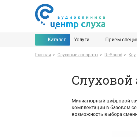
Каталог
Услуги
Прием специ
Главная
>
Cлуховые аппараты
>
ReSound
>
Key
Слуховой 
Миниатюрный цифровой зауш
комплектации в базовом се
возможность выбора сменно