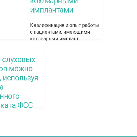
кохлеарными
имплантами
Квалификация и опыт работы
с пациентами, имеющими
кохлеарный имплант
 слуховых
тов можно
, используя
а
нного
иката ФСС