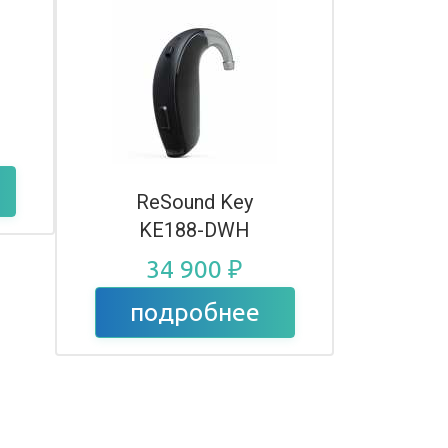
ReSound Key
KE188-DWH
34 900 ₽
подробнее