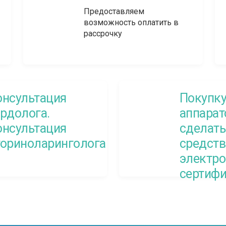
Предоставляем
возможность оплатить в
рассрочку
онсультация
Покупку
урдолога.
аппара
онсультация
сделать
ториноларинголога
средств
электро
сертиф