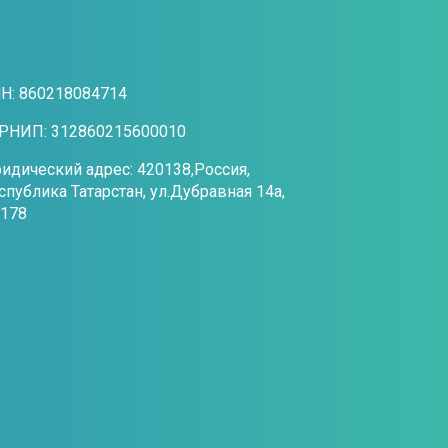
Н: 860218084714
РНИП: 312860215600010
идический адрес: 420138,Россия,
спублика Татарстан, ул.Дубравная 14а,
.178