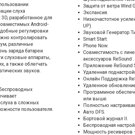
спользовании
Защита от ветра Wind G
ации слуха
Экспансия.
 3D, разработанное для
Низкочастотное усиле
е совместимых Android-
UP).
удобные регулировки
Звуковой Генератор Ти
ожно контролировать
Smart Start.
ум, различные
Phone Now.
нь заряда батареи.
Совместимость с лин
и слуховые аппараты,
аксессуаров ReSound .
х, а также облегчать
Приложение ReSound S
втических звуков.
Удаленная поднастрой
Онлайн Поддержка Re
Удаленное обновлени
 беспроводных
Программное обеспечен
ечивает
или выше.
 слуха в сложных
Полностью настраива
можности пользователя.
Авто DFS.
Бортовой журнал II.
Беспроводная настройка
Мощность ресиверов — 