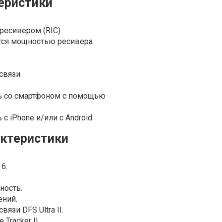
еристики
ресивером (RIC)
тся мощностью ресивера
связи
ь со смартфоном с помощью
с iPhone и/или с Android
актеристики
6.
ность.
ений.
язи DFS Ultra II.
Tracker II.