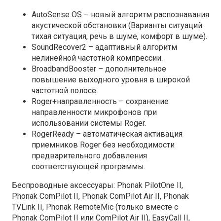
AutoSense OS – новый алгоритм распознавания
акустической обстановки (Варианты ситуаций:
тихая ситуация, речь в шуме, комфорт в шуме).
SoundRecover2 – адаптивный алгоритм
нелинейной частотной компрессии.
BroadbandBooster – дополнительное
повышение выходного уровня в широкой
частотной полосе.
Roger+направленность – сохранение
направленности микрофонов при
использовании системы Roger.
RogerReady – автоматическая активация
приемников Roger без необходимости
предварительного добавления
соответствующей программы.
Беспроводные аксессуары:
Phonak PilotOne II,
Phonak ComPilot II, Phonak ComPilot Air II, Phonak
TVLink II, Phonak RemoteMic (только вместе с
Phonak ComPilot II или ComPilot Air II), EasyCall II,