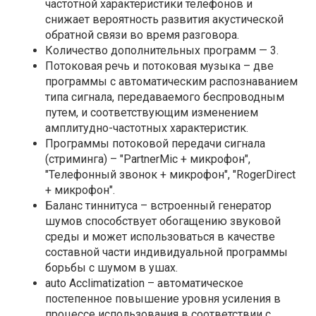
частотной характеристики телефонов и
снижает вероятность развития акустической
обратной связи во время разговора.
Количество дополнительных программ
— 3.
Потоковая речь и потоковая музыка
– две
программы с автоматическим распознаванием
типа сигнала, передаваемого беспроводным
путем, и соответствующим изменением
амплитудно-частотных характеристик.
Программы потоковой передачи сигнала
(стриминга)
– "PartnerMic + микрофон",
"Телефонный звонок + микрофон", "RogerDirect
+ микрофон".
Баланс тиннитуса
– встроенный генератор
шумов способствует обогащению звуковой
среды и может использоваться в качестве
составной части индивидуальной программы
борьбы с шумом в ушах.
auto Acclimatization
– автоматическое
постепенное повышение уровня усиления в
процессе использования в соответствии с