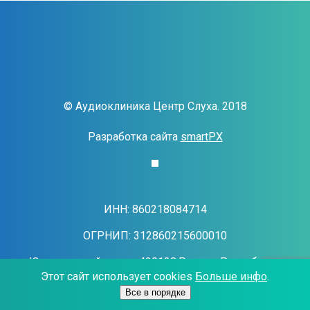
© Аудиоклиника Центр Слуха. 2018
Разработка сайта
smartPX
ИНН: 860218084714
ОГРНИП: 312860215600010
Юридический адрес: 420138,Россия, Республика
Этот сайт использует cookies
Больше инфо
.
Татарстан, ул.Дубравная 14а, кв.178
Все в порядке