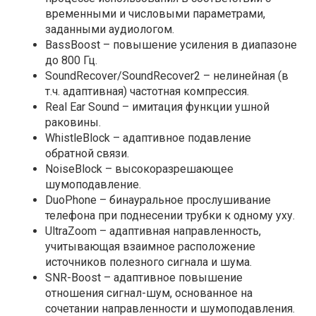
временными и числовыми параметрами,
заданными аудиологом.
BassBoost
– повышение усиления в диапазоне
до 800 Гц.
SoundRecover/
SoundRecover2
– нелинейная (в
т.ч. адаптивная) частотная компрессия.
Real Ear Sound
– имитация функции ушной
раковины.
WhistleBlock
– адаптивное подавление
обратной связи.
NoiseBlock
– высокоразрешающее
шумоподавление.
DuoPhone
– бинауральное прослушивание
телефона при поднесении трубки к одному уху.
UltraZoom
– адаптивная направленность,
учитывающая взаимное расположение
источников полезного сигнала и шума.
SNR-Boost
– адаптивное повышение
отношения сигнал-шум, основанное на
сочетании направленности и шумоподавления.