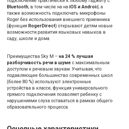
подключение
практически к любому гаджету с
Bluetooth
, в том числе на на
iOS и Androi
d
, а
также возможность подключать микрофоны
Roger без использования внешнего приемника
(функция
RogerDirect
) открывают детям новые
возможности развития языковых навыков в
саду, школе и дома.
Преимущества Sky M –
на 24 % лучшая
разборчивость речи
в шуме
с максимальным
доступом к речевым звукам. Учитывая, что
подавляющее большинство современных школ
(более 80 %) используют электронные
устройства в классе, функция универсального
прямого подключения позволяет ребенку с
нарушениями слуха оставаться в рамках общего
образовательного процесса.
Основные характеристики