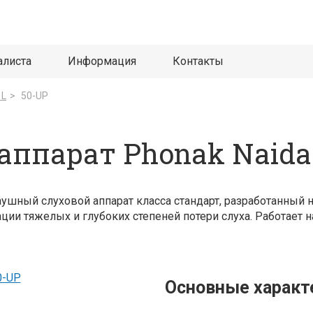
алиста
Информация
Контакты
 L
>
50-UP
аппарат Phonak Naida
шный слуховой аппарат класса стандарт, разработанный на
ии тяжелых и глубоких степеней потери слуха. Работает н
Основные характ