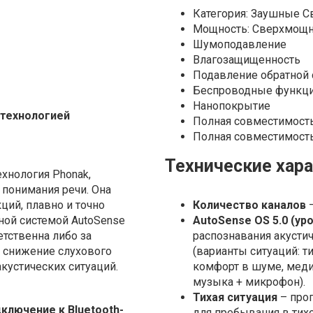
Категория: Заушные 
Мощность: Сверхмощ
Шумоподавление
Влагозащищенность
Подавление обратной 
Беспроводные функц
Нанопокрытие
технологией
Полная совместимость 
Полная совместимость 
Технические хар
ехнология Phonak,
 понимания речи. Она
ций, плавно и точно
Количество каналов
–
ой системой AutoSense
AutoSense OS 5.0 (ур
етственна либо за
распознавания акусти
а снижение слухового
(варианты ситуаций: ти
кустических ситуаций.
комфорт в шуме, меди
музыка + микрофон).
Тихая ситуация
– прог
ключение к Bluetooth-
для пребывания в тих