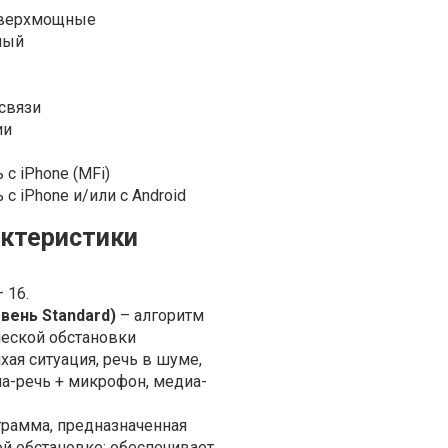
Сверхмощные
ный
связи
ии
с iPhone (MFi)
с iPhone и/или с Android
актеристики
 16.
овень Standard)
– алгоритм
ческой обстановки
хая ситуация, речь в шуме,
а-речь + микрофон, медиа-
рамма, предназначенная
ой обстановке; обеспечивает