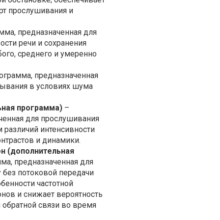
т прослушивания и
мма, предназначенная для
сти речи и сохранения
бого, среднего и умеренно
ограмма, предназначенная
ывания в условиях шума
ьная программа)
–
ченная для прослушивания
м различий интенсивности
онтрастов и динамики.
н (дополнительная
ма, предназначенная для
у без потоковой передачи
обенности частотной
онов и снижает вероятность
 обратной связи во время