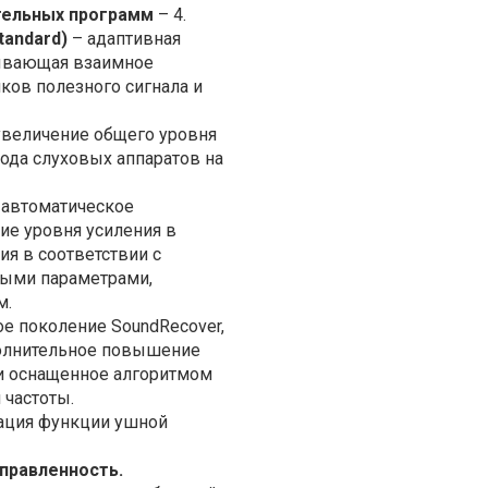
тельных программ
– 4.
tandard)
– адаптивная
тывающая взаимное
ков полезного сигнала и
увеличение общего уровня
да слуховых аппаратов на
 автоматическое
е уровня усиления в
ия в соответствии с
ыми параметрами,
м.
ое поколение SoundRecover,
олнительное повышение
и оснащенное алгоритмом
 частоты.
ация функции ушной
аправленность.