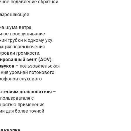
вное подавление обратной
разрешающее
ие шума ветра.
ьное прослушивание
ии трубки к одному уху.
зация переключения
ировки громкости.
ированный вент (AOV).
звуков
– пользовательская
ния уровней потокового
крофонов слухового
чтениям пользователя
–
 пользователя с
ностью применения
и для более точной
я кнопка.