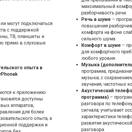
максимальный комфор
разборчивость речи.
Речь в шуме
– програ
ели могут подключаться
повышения разборчиво
ств с поддержкой
комфорта на фоне сла
оны, ТВ, планшеты и
сильного шума.
ио прямо в слуховые
Комфорт в шуме
– пр
для комфортного преб
любого уровня.
Музыка (дополнител
тельского опыта в
программа, предназна
yPhonak
музыки, с сохранение
звучания, частотных к
Акустический телефо
чаются к приложению
программа)
– програм
тановятся доступны
разговора по телефон
овых аппаратов,
сигнала; учитывает ос
равления для более
характеристики телеф
зовательского опыта, а
развития акустической
ционной поддержки и
разговора.
ратов без