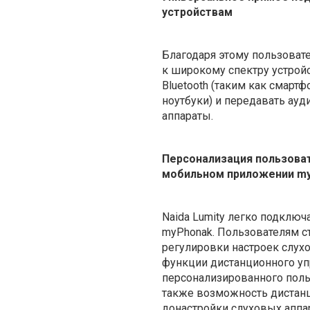
устройствам
Благодаря этому пользоват
к широкому спектру устрой
Bluetooth (таким как смартф
ноутбуки) и передавать ауд
аппараты.
Персонализация пользова
мобильном приложении m
Naida Lumity легко подклю
myPhonak. Пользователям с
регулировки настроек слух
функции дистанционного уп
персонализированного поль
также возможность дистан
донастройки слуховых аппа