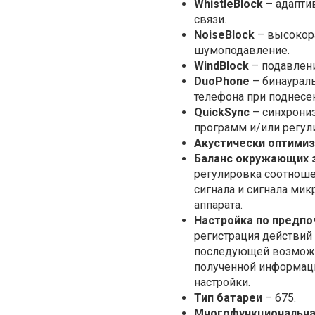
WhistleBlock
– адапти
связи.
NoiseBlock
– высоко
шумоподавление.
WindBlock
– подавлен
DuoPhone
– бинаурал
телефона при поднесен
QuickSync
– синхрони
программ и/или регул
Акустически оптимиз
Баланс окружающих 
регулировка соотноше
сигнала и сигнала ми
аппарата.
Настройка по предпо
регистрация действий
последующей возмож
полученной информаци
настройки.
Тип батареи
– 675.
Многофункциональна