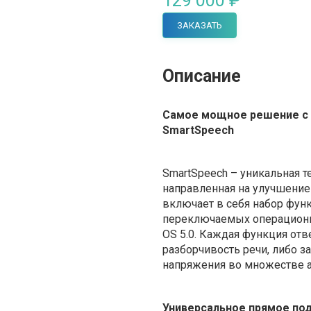
129 000 ₽
ЗАКАЗАТЬ
Описание
Самое мощное решение с 
SmartSpeech
SmartSpeech – уникальная т
направленная на улучшение
включает в себя набор функ
переключаемых операционн
OS 5.0. Каждая функция отв
разборчивость речи, либо з
напряжения во множестве а
Универсальное прямое под