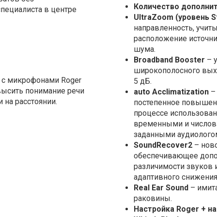
Количество дополни
пециалиста в центре
UltraZoom (уровень S
направленность, учи
расположение источни
шума.
Broadband Booster
– 
широкополосного выхо
y с микрофонами Roger
5 дБ.
высить понимание речи
auto Acclimatization
–
 на расстоянии.
постепенное повышени
процессе использован
временными и числов
заданными аудиолого
SoundRecover2
– нов
обеспечивающее доп
различимости звуков 
адаптивного снижения
Real Ear Sound
– имит
раковины.
Настройка Roger + н