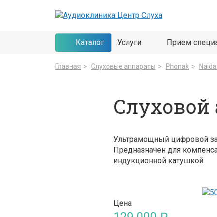
Каталог
Услуги
Прием специ
Главная
>
Cлуховые аппараты
>
Phonak
>
Naida
Слуховой 
Ультрамощный цифровой зау
Предназначен для компенсац
индукционной катушкой.
Цена