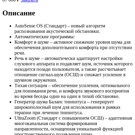
Описание
AutoSense OS (Стандарт)
– новый алгоритм
распознавания акустической обстановки.
Автоматические программы:
Комфорт в шуме
– активное снижение уровня шума для
обеспечения дополнительного комфорта при отсутствии
речи.
Речь в шуме
– автоматически адаптирует настройки
слухового аппарата и подавляет шум, источник которого
находится позади пользователя, а также рассчитывает
отношение сигнал-шум (ОСШ) и снижает усиление в
шумном окружении.
Тихая ситуация
– обеспечение усиления, оптимального
для понимания речи, и комфорта звукового восприятия
во время беседы один на один в тихой обстановке.
Генератор шума Баланс тиннитуса
– генерирует
широкополосный шум для использования в рамках
терапии при лечении тиннитуса.
UltraZoom (Стандарт с повышением ОСШ)
– адаптивная
многоканальная система формирования
направленности, оснащенная уникальной функцией
пространственного подавления шума.