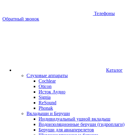
Телефоны
Обратный звонок
Каталог
Слуховые аппараты
Cochlear
Oticon
Исток Аудио
Signia
ReSound
Phonak
Вкладыши и Беруши
Индивидуальный ушной вкладыш
Водоизоляционные беруши (гидроплаги)
Беруши для авиаперелетов