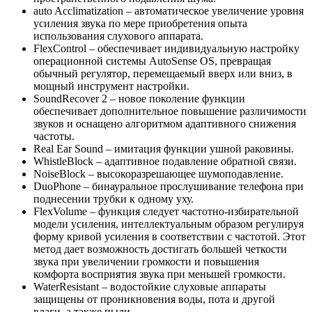
auto Acclimatization
– автоматическое увеличение уровня
усиления звука по мере приобретения опыта
использования слухового аппарата.
FlexControl
– обеспечивает индивидуальную настройку
операционной системы AutoSense OS, превращая
обычный регулятор, перемещаемый вверх или вниз, в
мощный инструмент настройки.
SoundRecover 2
– новое поколение функции
обеспечивает дополнительное повышение различимости
звуков и оснащено алгоритмом адаптивного снижения
частоты.
Real Ear Sound
– имитация функции ушной раковины.
WhistleBlock
– адаптивное подавление обратной связи.
NoiseBlock
– высокоразрешающее шумоподавление.
DuoPhone
– бинауральное прослушивание телефона при
поднесении трубки к одному уху.
FlexVolume
– функция следует частотно-избирательной
модели усиления, интеллектуальным образом регулируя
форму кривой усиления в соответствии с частотой. Этот
метод дает возможность достигать большей четкости
звука при увеличении громкости и повышения
комфорта восприятия звука при меньшей громкости.
WaterResistant
– водостойкие слуховые аппараты
защищены от проникновения воды, пота и другой
влаги, а также пыли.