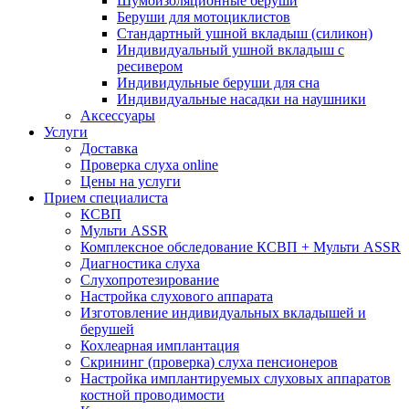
Шумоизоляционные беруши
Беруши для мотоциклистов
Стандартный ушной вкладыш (силикон)
Индивидуальный ушной вкладыш с
ресивером
Индивидульные беруши для сна
Индивидуальные насадки на наушники
Аксессуары
Услуги
Доставка
Проверка слуха online
Цены на услуги
Прием специалиста
КСВП
Мульти ASSR
Комплексное обследование КСВП + Мульти ASSR
Диагностика слуха
Слухопротезирование
Настройка слухового аппарата
Изготовление индивидуальных вкладышей и
берушей
Кохлеарная имплантация
Скрининг (проверка) слуха пенсионеров
Настройка имплантируемых слуховых аппаратов
костной проводимости