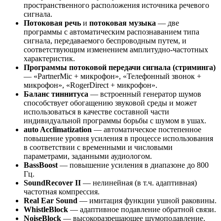
пространственного расположения источника речевого
сигнала.
Потоковая речь
и
потоковая музыка
— две
программы с автоматическим распознаванием типа
сигнала, передаваемого беспроводным путем, и
соответствующим изменением амплитудно-частотных
характеристик.
Программы потоковой передачи сигнала (стриминга)
— «PartnerMic + микрофон», «Телефонный звонок +
микрофон», «RogerDirect + микрофон».
Баланс тиннитуса
— встроенный генератор шумов
способствует обогащению звуковой среды и может
использоваться в качестве составной части
индивидуальной программы борьбы с шумом в ушах.
auto Acclimatization
— автоматическое постепенное
повышение уровня усиления в процессе использования
в соответствии с временными и числовыми
параметрами, заданными аудиологом.
BassBoost
— повышение усиления в диапазоне до 800
Гц.
SoundRecover II
— нелинейная (в т.ч. адаптивная)
частотная компрессия.
Real Ear Sound
— имитация функции ушной раковины.
WhistleBlock
— адаптивное подавление обратной связи.
NoiseBlock
— высокоразрешающее шумоподавление.