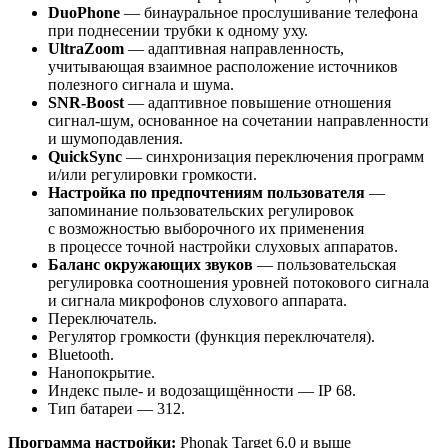
DuoPhone
— бинауральное прослушивание телефона
при поднесении трубки к одному уху.
UltraZoom
— адаптивная направленность,
учитывающая взаимное расположение источников
полезного сигнала и шума.
SNR-Boost
— адаптивное повышение отношения
сигнал-шум, основанное на сочетании направленности
и шумоподавления.
QuickSync
— синхронизация переключения программ
и/или регулировки громкости.
Настройка по предпочтениям пользователя
—
запоминание пользовательских регулировок
с возможностью выборочного их применения
в процессе точной настройки слуховых аппаратов.
Баланс окружающих звуков
— пользовательская
регулировка соотношения уровней потокового сигнала
и сигнала микрофонов слухового аппарата.
Переключатель.
Регулятор громкости (функция переключателя).
Bluetooth.
Нанопокрытие.
Индекс пыле- и водозащищённости — IP 68.
Тип батареи — 312.
Программа настройки:
Phonak Target 6.0 и выше