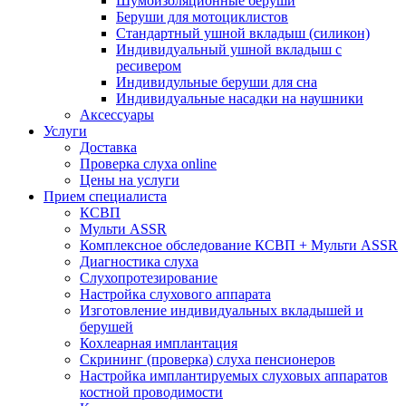
Шумоизоляционные беруши
Беруши для мотоциклистов
Стандартный ушной вкладыш (силикон)
Индивидуальный ушной вкладыш с
ресивером
Индивидульные беруши для сна
Индивидуальные насадки на наушники
Аксессуары
Услуги
Доставка
Проверка слуха online
Цены на услуги
Прием специалиста
КСВП
Мульти ASSR
Комплексное обследование КСВП + Мульти ASSR
Диагностика слуха
Слухопротезирование
Настройка слухового аппарата
Изготовление индивидуальных вкладышей и
берушей
Кохлеарная имплантация
Скрининг (проверка) слуха пенсионеров
Настройка имплантируемых слуховых аппаратов
костной проводимости