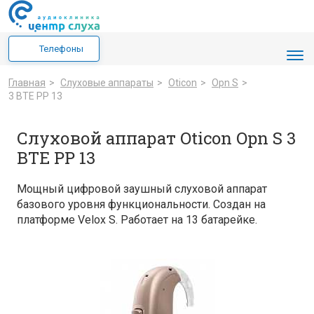
Телефоны
Главная
>
Cлуховые аппараты
>
Oticon
>
Opn S
>
3 BTE PP 13
Слуховой аппарат Oticon Opn S 3
BTE PP 13
Мощный цифровой заушный слуховой аппарат
базового уровня функциональности. Создан на
платформе Velox S. Работает на 13 батарейке.