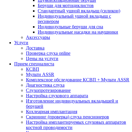
Шумоизоляционные беруши
Беруши для мотоциклистов
Стандартный ушной вкладыш (силикон)
Индивидуальный ушной вкладыш с
ресивером
Индивидульные беруши для сна
Индивидуальные насадки на наушники
Аксессуары
Услуги
Доставка
Проверка слуха online
Цены на услуги
Прием специалиста
КСВП
Мульти ASSR
Комплексное обследование КСВП + Мульти ASSR
Диагностика слуха
Слухопротезирование
Настройка слухового аппарата
Изготовление индивидуальных вкладышей и
берушей
Кохлеарная имплантация
Скрининг (проверка) слуха пенсионеров
Настройка имплантируемых слуховых аппаратов
костной проводимости