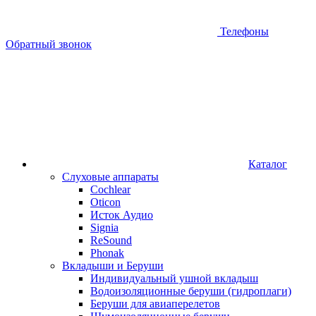
Телефоны
Обратный звонок
Каталог
Слуховые аппараты
Cochlear
Oticon
Исток Аудио
Signia
ReSound
Phonak
Вкладыши и Беруши
Индивидуальный ушной вкладыш
Водоизоляционные беруши (гидроплаги)
Беруши для авиаперелетов